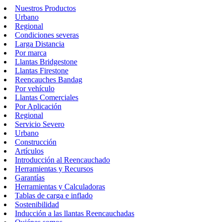
Nuestros Productos
Urbano
Regional
Condiciones severas
Larga Distancia
Por marca
Llantas Bridgestone
Llantas Firestone
Reencauches Bandag
Por vehículo
Llantas Comerciales
Por Aplicación
Regional
Servicio Severo
Urbano
Construcción
Artículos
Introducción al Reencauchado
Herramientas y Recursos
Garantías
Herramientas y Calculadoras
Tablas de carga e inflado
Sostenibilidad
Inducción a las llantas Reencauchadas