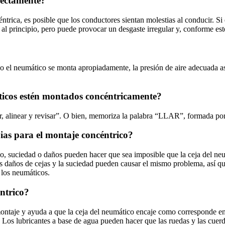
rectamente?
ica, es posible que los conductores sientan molestias al conducir. Si e
 al principio, pero puede provocar un desgaste irregular y, conforme est
do el neumático se monta apropiadamente, la presión de aire adecuada 
áticos estén montados concéntricamente?
ar, alinear y revisar”. O bien, memoriza la palabra “LLAR”, formada por 
pias para el montaje concéntrico?
do, suciedad o daños pueden hacer que sea imposible que la ceja del neum
 daños de cejas y la suciedad pueden causar el mismo problema, así que
 los neumáticos.
éntrico?
montaje y ayuda a que la ceja del neumático encaje como corresponde en l
. Los lubricantes a base de agua pueden hacer que las ruedas y las cuer