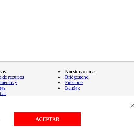
sos
Nuestras marcas
o de recursos
Bridgestone
mientas y
Firestone
ras
Bandag
tías
del Sitio
ACEPTAR
d