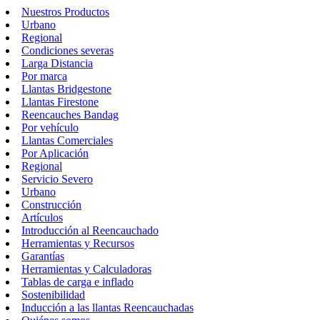
Nuestros Productos
Urbano
Regional
Condiciones severas
Larga Distancia
Por marca
Llantas Bridgestone
Llantas Firestone
Reencauches Bandag
Por vehículo
Llantas Comerciales
Por Aplicación
Regional
Servicio Severo
Urbano
Construcción
Artículos
Introducción al Reencauchado
Herramientas y Recursos
Garantías
Herramientas y Calculadoras
Tablas de carga e inflado
Sostenibilidad
Inducción a las llantas Reencauchadas