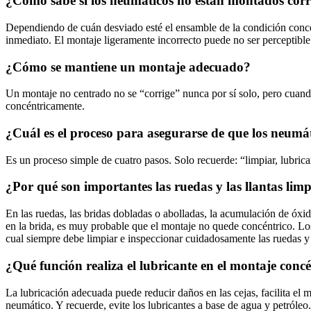
¿Cómo sabe si los neumáticos no están montados cor
Dependiendo de cuán desviado esté el ensamble de la condición concéntr
inmediato. El montaje ligeramente incorrecto puede no ser perceptible
¿Cómo se mantiene un montaje adecuado?
Un montaje no centrado no se “corrige” nunca por sí solo, pero cuan
concéntricamente.
¿Cuál es el proceso para asegurarse de que los neum
Es un proceso simple de cuatro pasos. Solo recuerde: “limpiar, lubric
¿Por qué son importantes las ruedas y las llantas lim
En las ruedas, las bridas dobladas o abolladas, la acumulación de óxi
en la brida, es muy probable que el montaje no quede concéntrico. Los
cual siempre debe limpiar e inspeccionar cuidadosamente las ruedas y
¿Qué función realiza el lubricante en el montaje conc
La lubricación adecuada puede reducir daños en las cejas, facilita el 
neumático. Y recuerde, evite los lubricantes a base de agua y petróleo