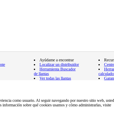
Ayúdame a encontrar
Recur
ente
Localizar un distribuidor
Centr
Herramienta Buscador
Herra
de llantas
calculado
Ver todas las llantas
Garan
Mapa 
eriencia como usuario. Al seguir navegando por nuestro sitio web, uste
ás información sobre qué cookies usamos y cómo administrarlas, visite