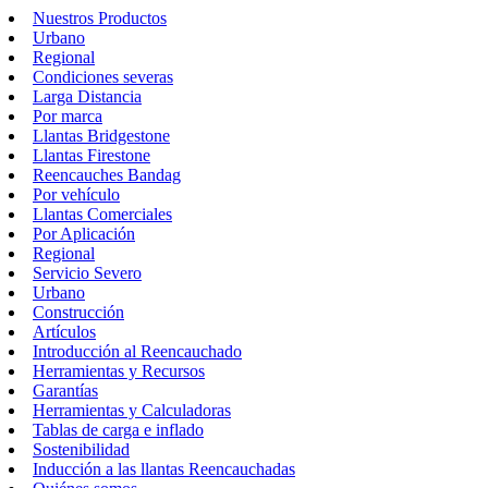
Nuestros Productos
Urbano
Regional
Condiciones severas
Larga Distancia
Por marca
Llantas Bridgestone
Llantas Firestone
Reencauches Bandag
Por vehículo
Llantas Comerciales
Por Aplicación
Regional
Servicio Severo
Urbano
Construcción
Artículos
Introducción al Reencauchado
Herramientas y Recursos
Garantías
Herramientas y Calculadoras
Tablas de carga e inflado
Sostenibilidad
Inducción a las llantas Reencauchadas